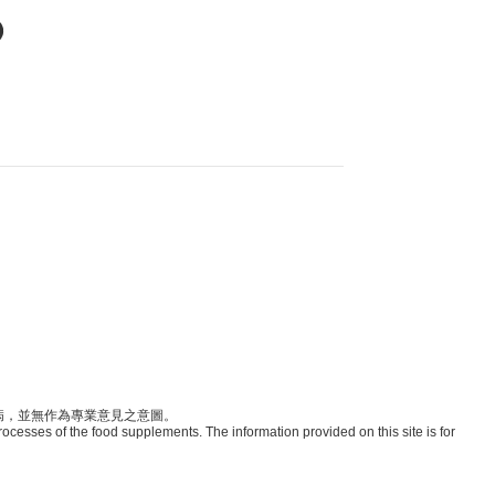
病，並無作為專業意見之意圖。
rocesses of the food supplements. The information provided on this site is for