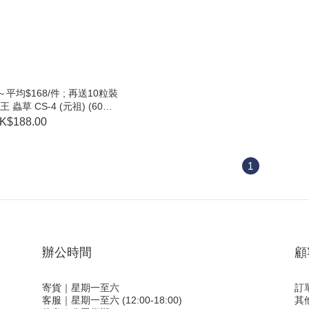
平均$168/件 ; 再送10粒裝
草 CS-4 (元祖) (60粒)
XP:2028.04)
K$188.00
1
辦公時間
顧
寄貨｜星期一至六
訂
客服｜星期一至六 (12:00-18:00)
其