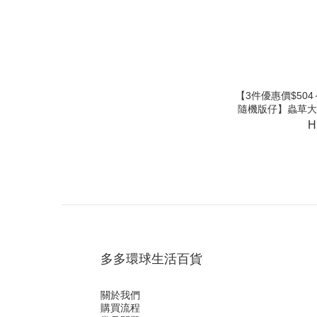
【3件優惠價$504～
隨機版仔】蟲草大王 蟲
(E
H
多多環球生活百貨
關於我們
購買流程