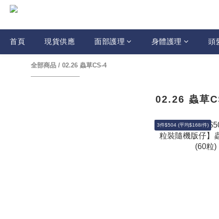
首頁
現貨供應
面部護理
身體護理
頭
全部商品
/
02.26 蟲草CS-4
02.26 蟲草C
3件$504 (平均$168/件)