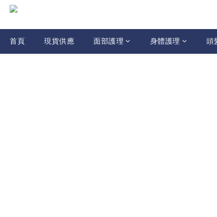
首頁
現貨供應
面部護理
身體護理
頭