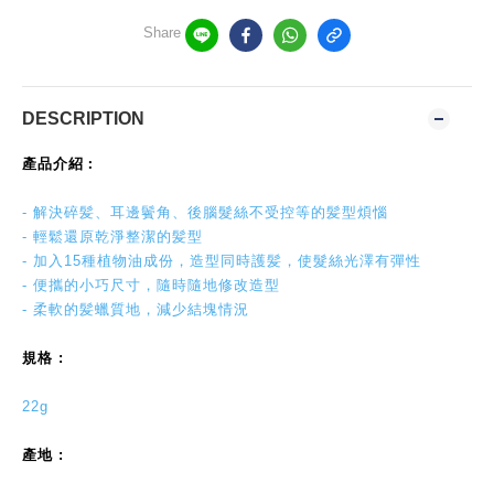
Share
DESCRIPTION
產品介紹 :
- 解決碎髪、耳邊鬢角、後腦髮絲不受控等的髪型煩惱
- 輕鬆還原乾淨整潔的髪型
- 加入15種植物油成份，造型同時護髪，使髮絲光澤有彈性
- 便攜的小巧尺寸，隨時隨地修改造型
- 柔軟的髪蠟質地，減少結塊情況
規格 :
22g
產地 :