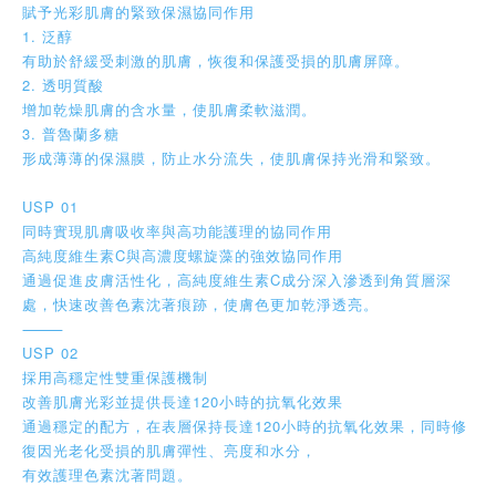
賦予光彩肌膚的緊致保濕協同作用
1. 泛醇
有助於舒緩受刺激的肌膚，恢復和保護受損的肌膚屏障。
2. 透明質酸
增加乾燥肌膚的含水量，使肌膚柔軟滋潤。
3. 普魯蘭多糖
形成薄薄的保濕膜，防止水分流失，使肌膚保持光滑和緊致。
USP 01
同時實現肌膚吸收率與高功能護理的協同作用
高純度維生素C與高濃度螺旋藻的強效協同作用
通過促進皮膚活性化，高純度維生素C成分深入滲透到角質層深
處，快速改善色素沈著痕跡，使膚色更加乾淨透亮。
⸻
USP 02
採用高穩定性雙重保護機制
改善肌膚光彩並提供長達120小時的抗氧化效果
通過穩定的配方，在表層保持長達120小時的抗氧化效果，同時修
復因光老化受損的肌膚彈性、亮度和水分，
有效護理色素沈著問題。