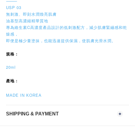
⸻
USP 03
無刺激、即刻水潤煥亮肌膚
油基型高濃縮精華質地
專為維生素C高濃度產品設計的低刺激配方，減少肌膚緊繃感和乾
燥感，
即便是極少量塗抹，也能迅速提供保濕，使肌膚光滑水潤。
:
規格
20ml
產地 :
MADE IN KOREA
SHIPPING & PAYMENT