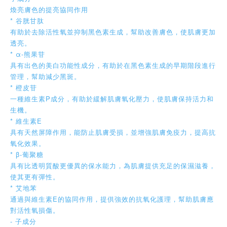
煥亮膚色的提亮協同作用
* 谷胱甘肽
有助於去除活性氧並抑制黑色素生成，幫助改善膚色，使肌膚更加
透亮。
* α-熊果苷
具有出色的美白功能性成分，有助於在黑色素生成的早期階段進行
管理，幫助減少黑斑。
* 橙皮苷
一種維生素P成分，有助於緩解肌膚氧化壓力，使肌膚保持活力和
生機。
* 維生素E
具有天然屏障作用，能防止肌膚受損，並增強肌膚免疫力，提高抗
氧化效果。
* β-葡聚糖
具有比透明質酸更優異的保水能力，為肌膚提供充足的保濕滋養，
使其更有彈性。
* 艾地苯
通過與維生素E的協同作用，提供強效的抗氧化護理，幫助肌膚應
對活性氧損傷。
- 子成分