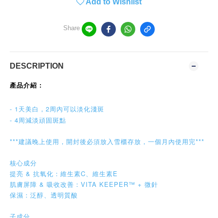
Add to Wishlist
Share
DESCRIPTION
產品介紹 :
- 1天美白
，
2周內可以淡化淺斑
- 4周減淡頑固斑點
***建議晚上使用，開封後必須放入雪櫃存放，一個月內使用完***
核心成分
提亮 & 抗氧化：維生素C、維生素E
肌膚屏障 & 吸收改善：VITA KEEPER™️ + 微針
保濕：泛醇、透明質酸
子成分